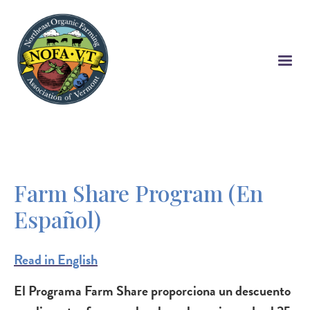
Skip
to
main
content
Farm Share Program (En
Español)
Read in English
El Programa Farm Share proporciona un descuento