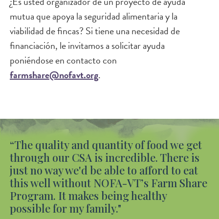
¿Es usted organizador de un proyecto de ayuda
mutua que apoya la seguridad alimentaria y la
viabilidad de fincas? Si tiene una necesidad de
financiación, le invitamos a solicitar ayuda
poniéndose en contacto con
farmshare@nofavt.org
.
“The quality and quantity of food we get
through our CSA is incredible. There is
just no way we'd be able to afford to eat
this well without NOFA-VT’s Farm Share
Program. It makes being healthy
possible for my family."